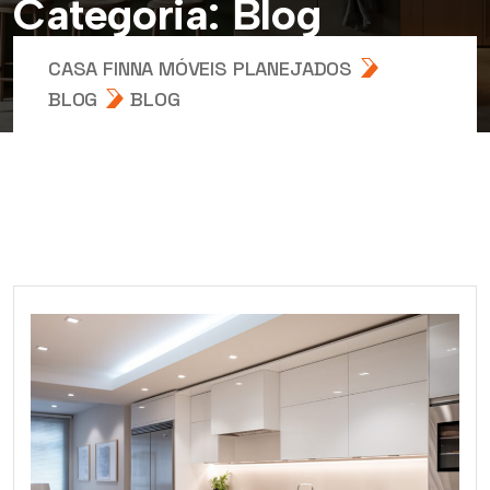
C
a
t
e
g
o
r
i
a
:
B
l
o
g
CASA FINNA MÓVEIS PLANEJADOS
BLOG
BLOG