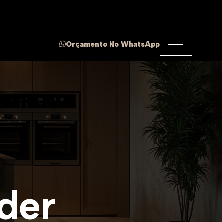
Orçamento No WhatsApp
d
e
r