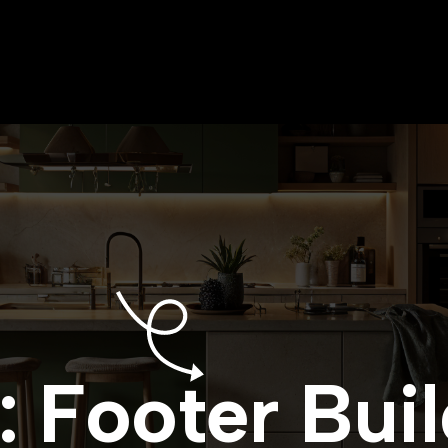
:
F
o
o
t
e
r
B
u
i
l