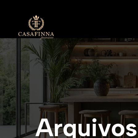
A
r
q
u
i
v
o
s